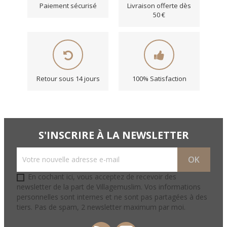
Paiement sécurisé
Livraison offerte dès
50 €
Retour sous 14 jours
100% Satisfaction
S'INSCRIRE À LA NEWSLETTER
En cochant ici, vous acceptez de recevoir des
newsletter de la part de Villagemuslim. Vos informations
personnelles sont internes et ne sont pas partagées à des
tiers. Pas de spam, 2 newsletter maximum par moi.
Rss
Instagram