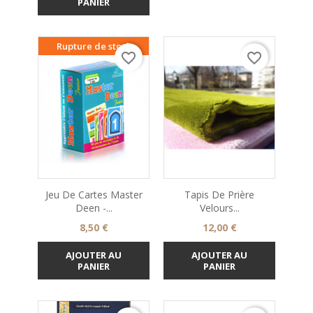
PANIER
Rupture de stock
favorite_border
favorite_border
Jeu De Cartes Master
Tapis De Prière
Deen -...
Velours...
Prix
Prix
8,50 €
12,00 €
AJOUTER AU
AJOUTER AU
PANIER
PANIER