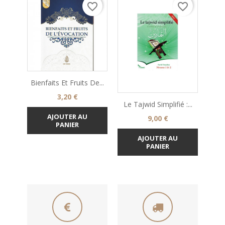
favorite_border
favorite_border
Bienfaits Et Fruits De...
Prix
3,20 €
Le Tajwid Simplifié :...
AJOUTER AU
Prix
9,00 €
PANIER
AJOUTER AU
PANIER