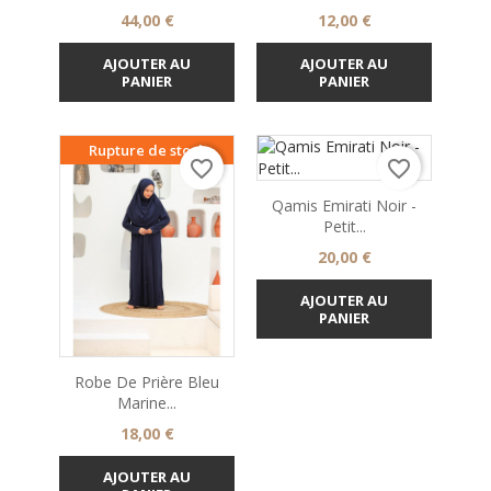
Prix
Prix
44,00 €
12,00 €
AJOUTER AU
AJOUTER AU
PANIER
PANIER
Rupture de stock
favorite_border
favorite_border
Qamis Emirati Noir -
Petit...
Prix
20,00 €
AJOUTER AU
PANIER
Robe De Prière Bleu
Marine...
Prix
18,00 €
AJOUTER AU