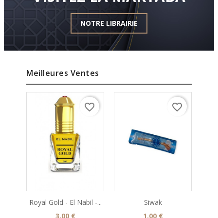
NOTRE LIBRAIRIE
Meilleures Ventes
favorite_border
favorite_border
Royal Gold - El Nabil -...
Siwak
De
Prix
Prix
3,00 €
1,00 €