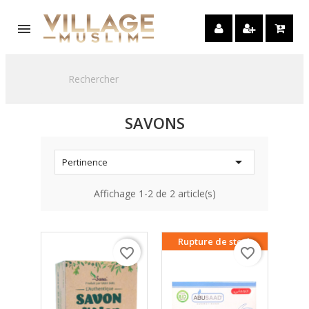

SAVONS

Pertinence
Affichage 1-2 de 2 article(s)
Rupture de stock
favorite_border
favorite_border