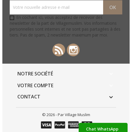
En cochant ici, vous acceptez de recevoir des
newsletter de la part de Villagemuslim. Vos informations
personnelles sont internes et ne sont pas partagées à des
tiers. Pas de spam, 2 newsletter maximum par moi.
Rss
Instagram
NOTRE SOCIÉTÉ

VOTRE COMPTE

CONTACT
© 2026 - Par Village Muslim
Chat WhatsApp