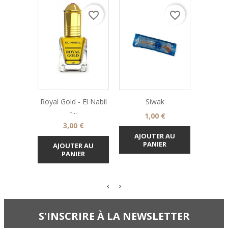
favorite_border
favorite_border
Royal Gold - El Nabil
Siwak
Dentifr
-...
Ba
Prix
1,00 €
Prix
3,00 €
AJOUTER AU
PANIER
AJOUTER AU
AJO
PANIER
S'INSCRIRE À LA NEWSLETTER