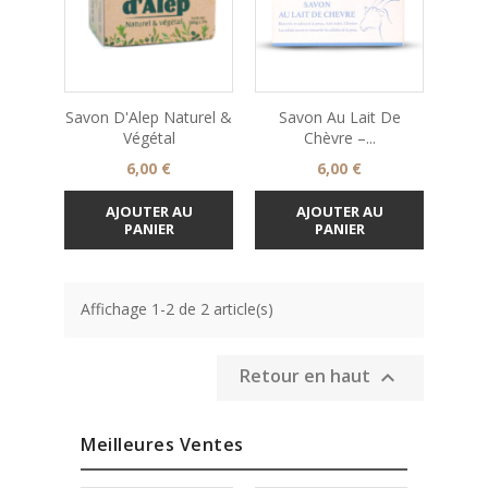
Savon D'Alep Naturel &
Savon Au Lait De
Végétal
Chèvre –...
Prix
Prix
6,00 €
6,00 €
AJOUTER AU
AJOUTER AU
PANIER
PANIER
Affichage 1-2 de 2 article(s)
Retour en haut

Meilleures Ventes