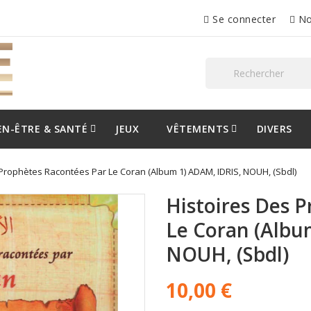
Se connecter
No
EN-ÊTRE & SANTÉ
JEUX
VÊTEMENTS
DIVERS
 Prophètes Racontées Par Le Coran (Album 1) ADAM, IDRIS, NOUH, (Sbdl)
Histoires Des 
Le Coran (Albu
NOUH, (Sbdl)
10,00 €