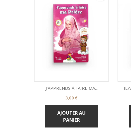
J'APPRENDS À FAIRE MA...
ILY
Prix
3,00 €

Aperçu rapide
AJOUTER AU
PANIER