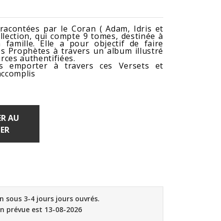
racontées par le Coran ( Adam, Idris et
ollection, qui compte 9 tomes, destinée à
famille. Elle a pour objectif de faire
es Prophètes à travers un album illustré
rces authentifiées.
ous emporter à travers ces Versets et
accomplis
R AU
ER
on sous 3-4 jours jours ouvrés.
on prévue est 13-08-2026