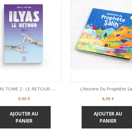
AS TOME 2 : LE RETOUR -...
L'histoire Du Prophète Sal
Prix
Prix
9,90 €
6,90 €


Aperçu rapide
Aperçu rapide
AJOUTER AU
AJOUTER AU
PANIER
PANIER