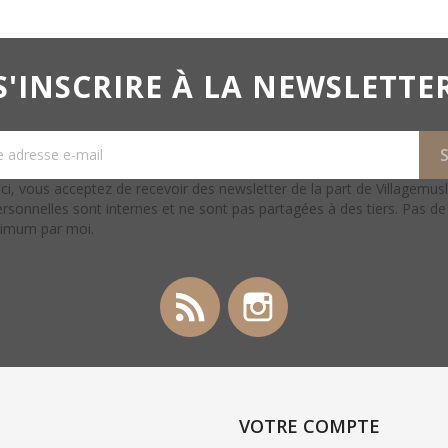
S'INSCRIRE À LA NEWSLETTE
ci, vous acceptez de recevoir des newsletter de la part de Villagemus
rsonnelles sont internes et ne sont pas partagées à des tiers. Pas d
ximum par moi.
Rss
Instagram
VOTRE COMPTE