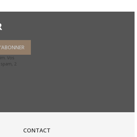
R
lim. Vos
e spam, 2
CONTACT