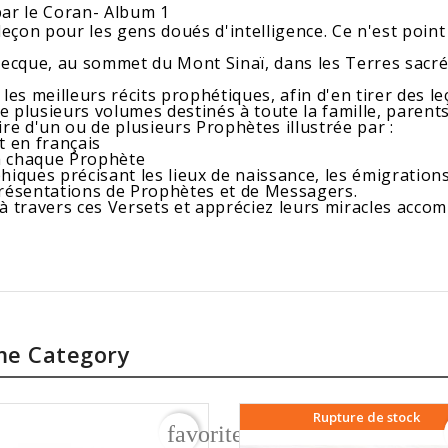
par le Coran- Album 1
 leçon pour les gens doués d'intelligence. Ce n'est point 
Mecque, au sommet du Mont Sinaï, dans les Terres sacrée
es meilleurs récits prophétiques, afin d'en tirer des le
de plusieurs volumes destinés à toute la famille, paren
re d'un ou de plusieurs Prophètes illustrée par :
t en français
 à chaque Prophète
iques précisant les lieux de naissance, les émigrations.
présentations de Prophètes et de Messagers.
 travers ces Versets et appréciez leurs miracles accomp
me Category
Rupture de stock
rder
favorite_border