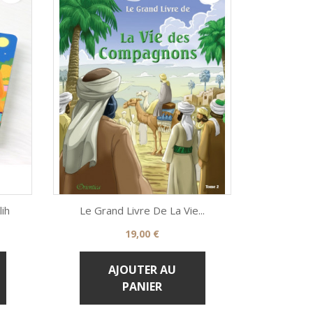
LA CLE

ih
Le Grand Livre De La Vie...
Prix
19,00 €

Aperçu rapide
AJOUTER AU
PANIER