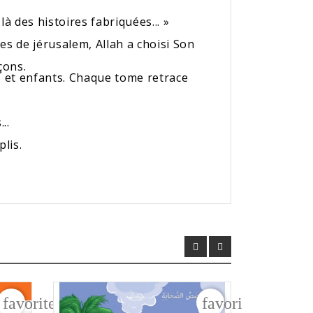
là des histoires fabriquées... »
s de jérusalem, Allah a choisi Son
çons.
ts et enfants. Chaque tome retrace
..
lis.
favorite_border
favorite_border