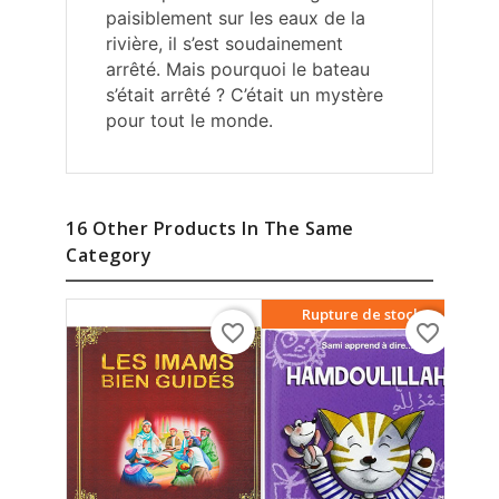
paisiblement sur les eaux de la
rivière, il s’est soudainement
arrêté. Mais pourquoi le bateau
s’était arrêté ? C’était un mystère
pour tout le monde.
16 Other Products In The Same
Category
Rupture de stock
favorite_border
favorite_border