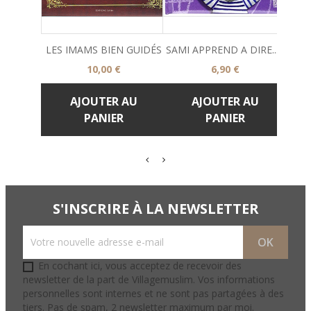
LES IMAMS BIEN GUIDÉS
SAMI APPREND A DIRE......
Le Gr
Prix
Prix
10,00 €
6,90 €
AJOUTER AU
AJOUTER AU
PANIER
PANIER
S'INSCRIRE À LA NEWSLETTER
En cochant ici, vous acceptez de recevoir des
newsletter de la part de Villagemuslim. Vos informations
personnelles sont internes et ne sont pas partagées à des
tiers. Pas de spam, 2 newsletter maximum par moi.