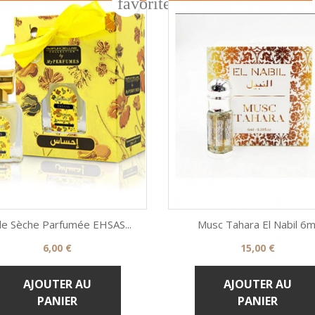
rder
favorite_border
le Sèche Parfumée EHSAS...
Musc Tahara El Nabil 6m
Prix
Prix
6,00 €
15,00 €


Aperçu rapide
Aperçu rapide
AJOUTER AU
AJOUTER AU
PANIER
PANIER