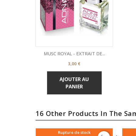
MUSC ROYAL - EXTRAIT DE...
Prix
3,00 €

Aperçu rapide
AJOUTER AU
PANIER
16 Other Products In The Sa
Rupture de stock