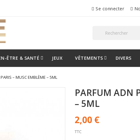
Se connecter
No
EN-ÊTRE & SANTÉ
JEUX
VÊTEMENTS
DIVERS
PARIS – MUSC EMBLÈME – 5ML
PARFUM ADN P
– 5ML
2,00 €
TTC