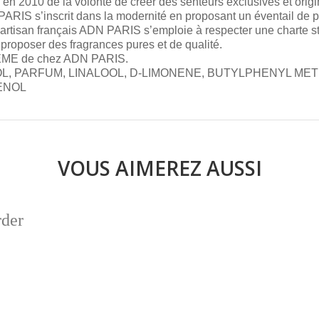
 2010 de la volonté de créer des senteurs exclusives et origin
ARIS s’inscrit dans la modernité en proposant un éventail de p
L’artisan français ADN PARIS s’emploie à respecter une charte st
proposer des fragrances pures et de qualité.
LEME de chez ADN PARIS.
L, PARFUM, LINALOOL, D-LIMONENE, BUTYLPHENYL ME
ENOL
VOUS AIMEREZ AUSSI
rder