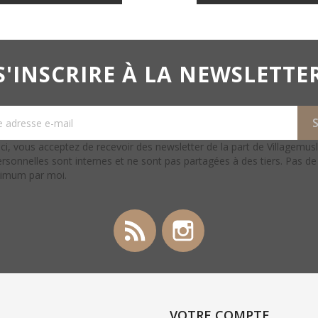
S'INSCRIRE À LA NEWSLETTE
ci, vous acceptez de recevoir des newsletter de la part de Villagemus
rsonnelles sont internes et ne sont pas partagées à des tiers. Pas d
ximum par moi.
Rss
Instagram
VOTRE COMPTE