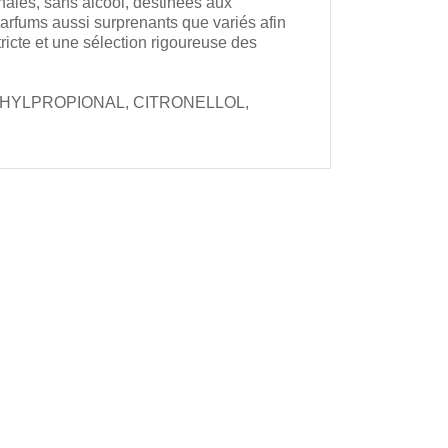
ales, sans alcool, destinées aux
arfums aussi surprenants que variés afin
ricte et une sélection rigoureuse des
THYLPROPIONAL, CITRONELLOL,