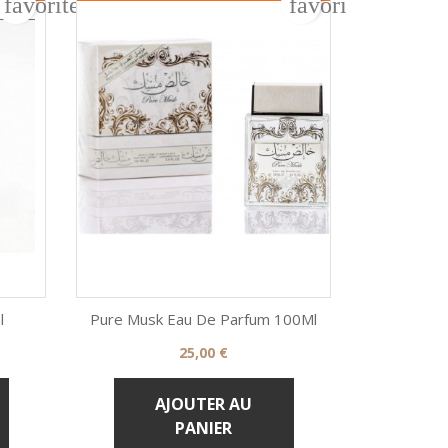
favorite_border
favorite_border
l
Pure Musk Eau De Parfum 100Ml
Huile Sèc
Prix
25,00 €


Aperçu rapide
AJOUTER AU
PANIER