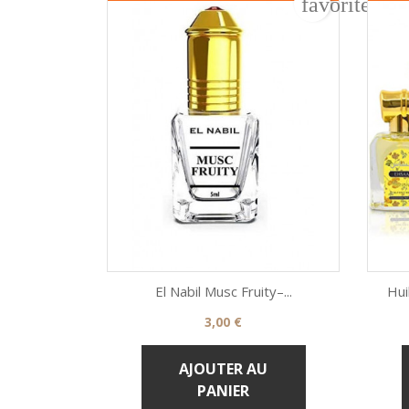
favorite_bo
El Nabil Musc Fruity–...
Hui
Prix
3,00 €

Aperçu rapide
AJOUTER AU
PANIER