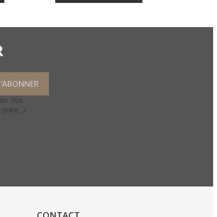
R
lim. Vos
e spam, 2
CONTACT