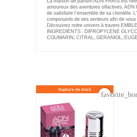
La maison de parfum ADN PARIS est née en
amoureux des aventures olfactives. ADN P
de satisfaire l’ensemble de sa clientèle. 
composants de ses senteurs afin de vous 
Découvrez notre univers à travers EMB
INGREDIENTS : DIPROPYLENE GLYCO
COUMARIN, CITRAL, GERANIOL, EUG
Rupture de stock
favorite_bo