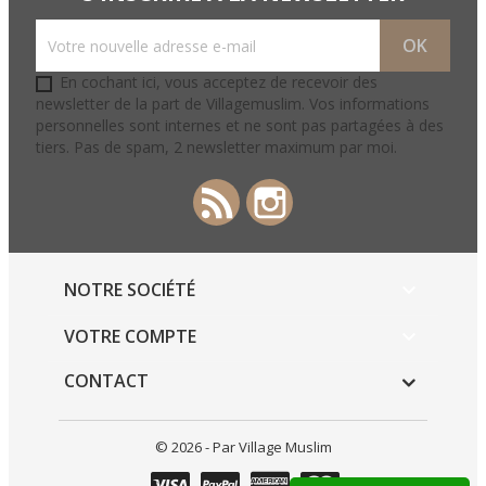
En cochant ici, vous acceptez de recevoir des
newsletter de la part de Villagemuslim. Vos informations
personnelles sont internes et ne sont pas partagées à des
tiers. Pas de spam, 2 newsletter maximum par moi.
Rss
Instagram
NOTRE SOCIÉTÉ

VOTRE COMPTE

CONTACT
© 2026 - Par Village Muslim