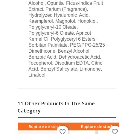
Alcohol, Opuntia Ficus-Indica Fruit
Extract, Parfum (Fragrance),
Hydrolyzed Hyaluronic Acid,
Kaempferol, Magnolol, Honokiol,
Polyglyceryl-10 Oleate,
Polyglyceryl-6 Oleate, Apricot
Kernel Oil Polyglyceryl 6 Esters,
Sorbitan Palmitate, PEG/PPG-25/25
Dimethicone, Benzyl Alcohol,
Benzoic Acid, Dehydroacetic Acid,
Tocopherol, Disodium EDTA, Citric
Acid, Benzyl Salicylate, Limonene,
Linalool.
11 Other Products In The Same
Category
Rupture de stock
Rupture de stock
favorite_border
favorite_border