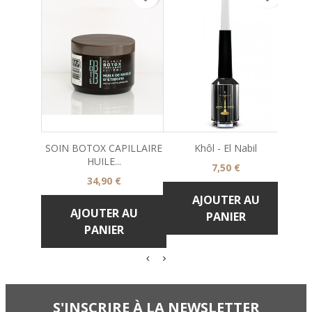
SOIN BOTOX CAPILLAIRE
Khôl - El Nabil
Sér
HUILE...
Prix
7,50 €
Prix
34,90 €
AJOUTER AU
AJOUTER AU
PANIER
PANIER
S'INSCRIRE À LA NEWSLETTER