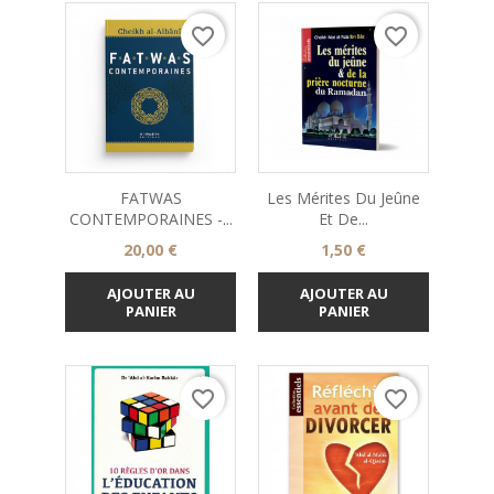
favorite_border
favorite_border
FATWAS
Les Mérites Du Jeûne
CONTEMPORAINES -...
Et De...
Prix
Prix
20,00 €
1,50 €
AJOUTER AU
AJOUTER AU
PANIER
PANIER
favorite_border
favorite_border