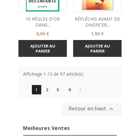
10 RÈGLES D'OR
RÉFLÉCHIS AVANT DE
DANS...
DIVORCER...
Prix
Prix
6,00 €
1,00 €
AJOUTER AU
AJOUTER AU
PANIER
PANIER
Affichage 1-12 de 97 article(s)
1
2
3
9
Retour en haut

Meilleures Ventes