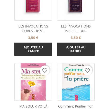
LES INVOCATIONS
LES INVOCATIONS
PURES - IBN...
PURES - IBN...
Prix
Prix
3,50 €
3,50 €
AJOUTER AU
AJOUTER AU
PANIER
PANIER
favorite_border
favorite_border
MA SOEUR VOILÀ
Comment Purifier Ton