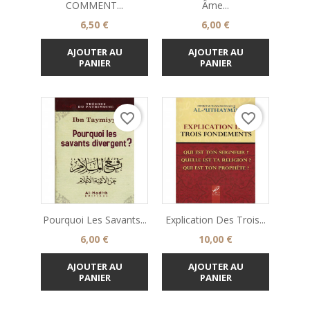
COMMENT...
Âme...
Prix
Prix
6,50 €
6,00 €
AJOUTER AU
AJOUTER AU
PANIER
PANIER
favorite_border
favorite_border
Pourquoi Les Savants...
Explication Des Trois...
Prix
Prix
6,00 €
10,00 €
AJOUTER AU
AJOUTER AU
PANIER
PANIER