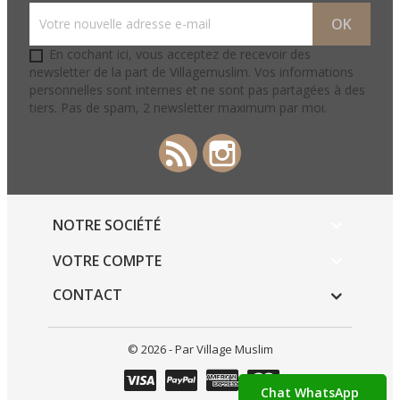
En cochant ici, vous acceptez de recevoir des
newsletter de la part de Villagemuslim. Vos informations
personnelles sont internes et ne sont pas partagées à des
tiers. Pas de spam, 2 newsletter maximum par moi.
Rss
Instagram
NOTRE SOCIÉTÉ

VOTRE COMPTE

CONTACT
© 2026 - Par Village Muslim
Chat WhatsApp