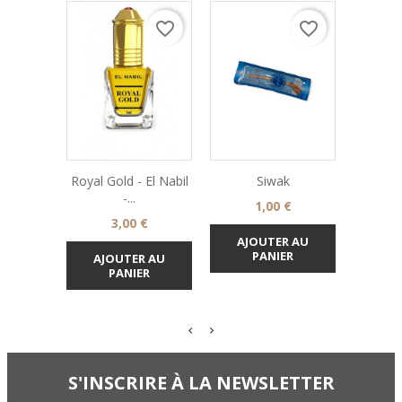
favorite_border
favorite_border
Royal Gold - El Nabil
Siwak
Dentifr
-...
Ba
Prix
1,00 €
Prix
3,00 €
AJOUTER AU
PANIER
AJOUTER AU
AJO
PANIER
S'INSCRIRE À LA NEWSLETTER