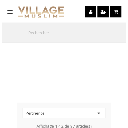

Liste des produits
de la marque
EDITIONS AL-
HADITH

Pertinence
Affichage 1-12 de 97 article(s)