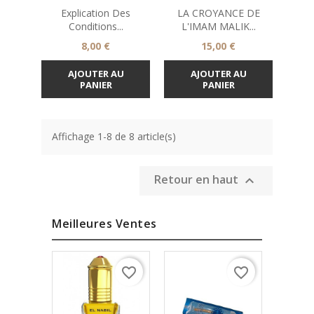
Explication Des
LA CROYANCE DE
Conditions...
L'IMAM MALIK...
Prix
Prix
8,00 €
15,00 €
AJOUTER AU
AJOUTER AU
PANIER
PANIER
Affichage 1-8 de 8 article(s)
Retour en haut

Meilleures Ventes
favorite_border
favorite_border