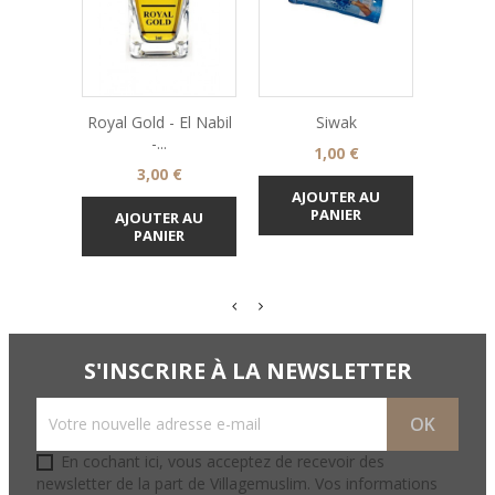
Royal Gold - El Nabil
Siwak
Dentifr
-...
Ba
Prix
1,00 €
Prix
3,00 €
AJOUTER AU
PANIER
AJOUTER AU
AJO
PANIER
S'INSCRIRE À LA NEWSLETTER
En cochant ici, vous acceptez de recevoir des
newsletter de la part de Villagemuslim. Vos informations