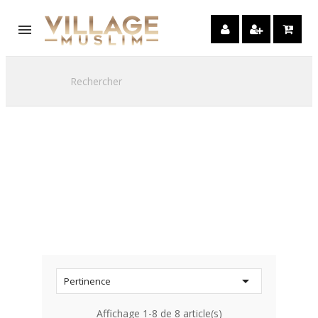

Liste des produits
de la marque
Éditions Imam
Malik

Pertinence
Affichage 1-8 de 8 article(s)