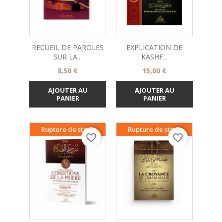
RECUEIL DE PAROLES
EXPLICATION DE
SUR LA...
KASHF...
Prix
Prix
8,50 €
15,00 €
AJOUTER AU
AJOUTER AU
PANIER
PANIER
Rupture de stock
Rupture de stock
favorite_border
favorite_border