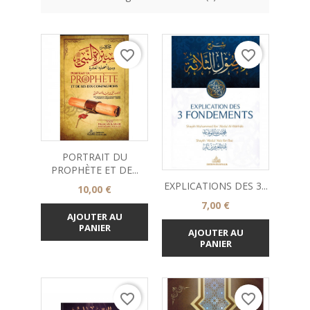
favorite_border
favorite_border
PORTRAIT DU
PROPHÈTE ET DE...
EXPLICATIONS DES 3...
Prix
10,00 €
Prix
7,00 €
AJOUTER AU
PANIER
AJOUTER AU
PANIER
favorite_border
favorite_border