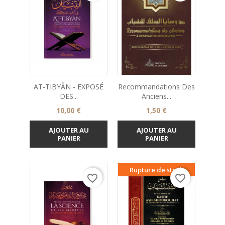
AT-TIBYÂN - EXPOSÉ
Recommandations Des
DES...
Anciens...
Prix
Prix
10,00 €
1,50 €
AJOUTER AU
AJOUTER AU
PANIER
PANIER
Rupture de stock
favorite_border
favorite_border