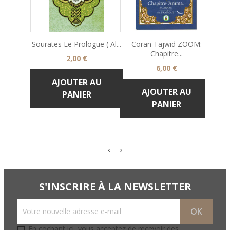
Sourates Le Prologue ( Al...
Coran Tajwid ZOOM:
Chapitre...
Prix
2,00 €
Prix
6,00 €
AJOUTER AU
AJOUTER AU
PANIER
PANIER
S'INSCRIRE À LA NEWSLETTER
En cochant ici, vous acceptez de recevoir des