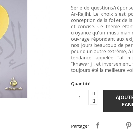
Série de questions/réponses
Ar-
Rajihi
. Le choix s'est po
conception de la foi et de l
et concise. Ce thème étant
croyance qu'un musulman doi
ouvrage répondant aux exi
nos jours beaucoup de per
peur d'un autre extrême, à 
tendance appelée "al 
mo
"
khawarij
", et inversement. 
toujours été la meilleure v
Quantité
AJOUTE
PANI
Partager