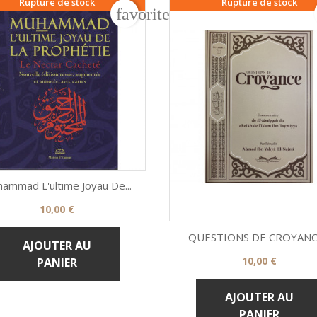
Rupture de stock
Rupture de stock
rder
favorite_border
ammad L'ultime Joyau De...
Prix
10,00 €

Aperçu rapide
QUESTIONS DE CROYANCE
AJOUTER AU
Prix
10,00 €
PANIER

Aperçu rapide
AJOUTER AU
PANIER