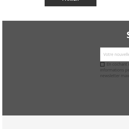
En cochant i
informations pe
newsletter ma