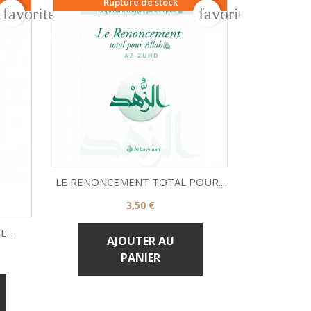
Rupture de stock
favorite_border
favorite_border
RÉSUMÉ DU 
Pr
7,

Aper
AJOU
PA
LE RENONCEMENT TOTAL POUR...
Prix
3,50 €

Aperçu rapide
...
AJOUTER AU
PANIER