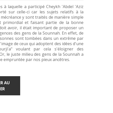
 à laquelle a participé 
Cheykh
 'Abdel 'Aziz 
rté sur celle-ci car les sujets relatifs à la 
a mécréance y sont traités de manière simple 
 primordial et faisant partie de la bonne 
t avoir, il était important de proposer un 
gences des gens de la 
Sounnah
. En effet, de 
sonnes sont tombées dans un extrême par 
l'image de ceux qui adoptent des idées d'une 
urji'a
" voulant par cela s'éloigner des 
Or, le juste milieu des gens de la 
Sounnah
 a 
oie empruntée par nos pieux ancêtres.
R AU
ER