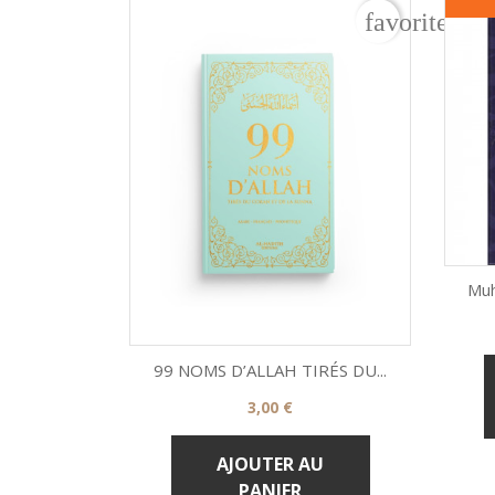
favorite_bo
Muh
99 NOMS D’ALLAH TIRÉS DU...
Prix
3,00 €

Aperçu rapide
AJOUTER AU
PANIER