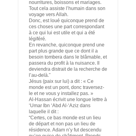
nourritures, boissons et mariages.
Tout cela assiste l’humain dans son
voyage vers Allah.
Donc, est loué quiconque prend de
ces choses une part correspondant
à ce qui lui est utile et qui a été
légiféré.
En revanche, quiconque prend une
part plus grande que ce dont il a
besoin tombera dans le blâmable, et
passera du profit à la nuisance. Il
deviendra distrait de la recherche de
l’au-delà."
Jésus (paix sur lui) a dit : « Ce
monde est un pont, donc traversez-
le et ne vous y installez pas. »
Al-Hassan écrivit une longue lettre à
‘Umar Ibn ‘Abd Al-‘Aziz dans
laquelle il dit :
“Certes, ce bas monde est un lieu
de départ et non pas un lieu de
résidence. Adam n’y fut descendu
qu’en guise de châtiment. Prends