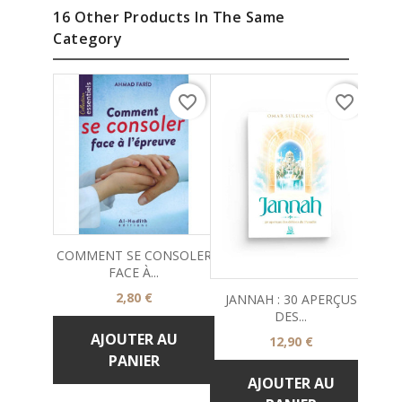
16 Other Products In The Same
Category
favorite_border
favorite_border
COMMENT SE CONSOLER
FACE À...
Prix
2,80 €
JANNAH : 30 APERÇUS
LE 
DES...
AJOUTER AU
Prix
12,90 €
PANIER
AJOUTER AU