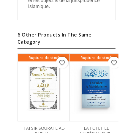
et les objectifs de la jurisprudence
islamique.
6 Other Products In The Same
Category
Rupture de stock
Rupture de stock
favorite_border
favorite_border
TAFSIR SOURATE AL-
LA FOI ET LE