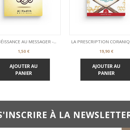
BÉISSANCE AU MESSAGER -...
LA PRESCRIPTION CORANIQUE
Prix
Prix
1,50 €
19,90 €


Aperçu rapide
Aperçu rapide
AJOUTER AU
AJOUTER AU
PANIER
PANIER
S'INSCRIRE À LA NEWSLETTE