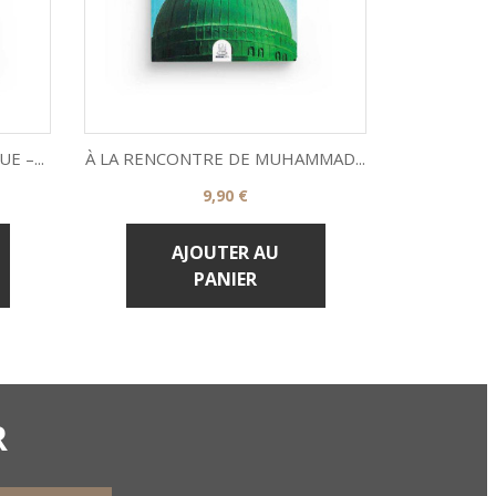
 –...
À LA RENCONTRE DE MUHAMMAD...
LE ROYAU
Prix
9,90 €


Aperçu rapide
AJOUTER AU
PANIER
R