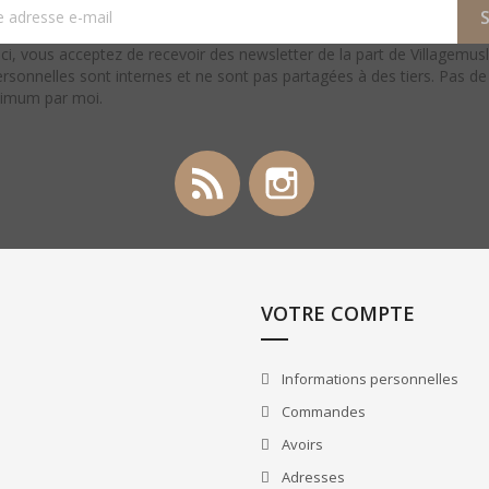
ci, vous acceptez de recevoir des newsletter de la part de Villagemus
rsonnelles sont internes et ne sont pas partagées à des tiers. Pas d
ximum par moi.
Rss
Instagram
VOTRE COMPTE
Informations personnelles
Commandes
Avoirs
Adresses