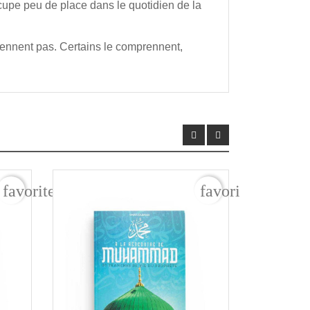
occupe peu de place dans le quotidien de la
rennent pas. Certains le comprennent,
R
favorite_border
favorite_border