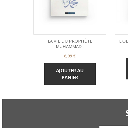
LA VIE DU PROPHÈTE
L'O
MUHAMMAD...
Prix

6,99 €
Aperçu rapide
AJOUTER AU
PANIER