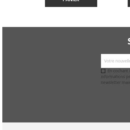
En cochant i
informations pe
newsletter ma