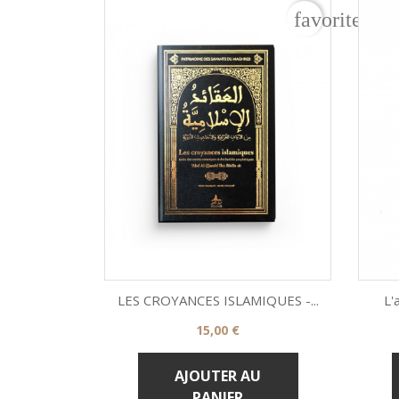
favorite_bo
LES CROYANCES ISLAMIQUES -...
L'
Prix
15,00 €

Aperçu rapide
AJOUTER AU
PANIER