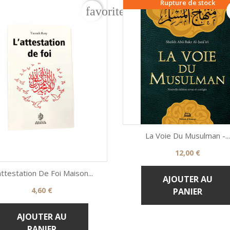
Rupture de stock
rder
favorite_border
La Voie Du Musulman -...
Prix
12,00 €

Aperçu rapide
attestation De Foi Maison...
AJOUTER AU
Prix
4,60 €
PANIER

Aperçu rapide
AJOUTER AU
PANIER