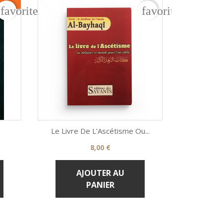
R
favorite_border
favorite_border
Le Livre De L'Ascétisme Ou...
Prix
8,00 €

Aperçu rapide
COMMENT
AJOUTER AU
PANIER
