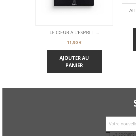
AH
LE CŒUR À L'ESPRIT -...
Prix
11,90 €

Aperçu rapide
AJOUTER AU
PANIER
En cochant i