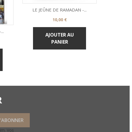
LE JEÛNE DE RAMADAN -...
Prix
10,00 €

Aperçu rapide
..
RAMADAN 
AJOUTER AU
PANIER

R
lim. Vos