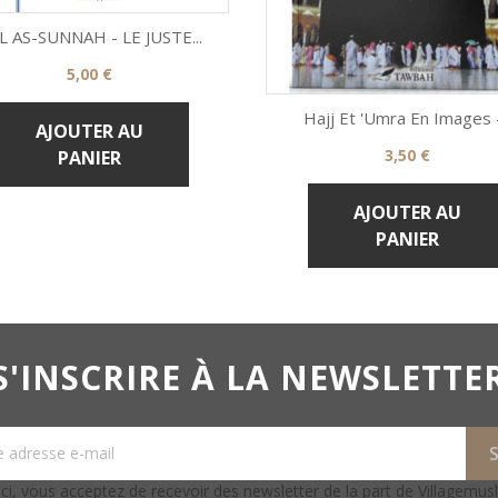
L AS-SUNNAH - LE JUSTE...
Prix
5,00 €

Aperçu rapide
Hajj Et 'Umra En Images -.
AJOUTER AU
Prix
3,50 €
PANIER

Aperçu rapide
AJOUTER AU
PANIER
S'INSCRIRE À LA NEWSLETTE
ci, vous acceptez de recevoir des newsletter de la part de Villagemus