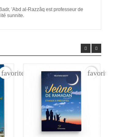
l-Badr, 'Abd al-Razzâq est professeur de
ité sunnite.
favorite_border
favorite_border