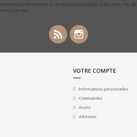
rsonnelles sont internes et ne sont pas partagées à des tiers. Pas d
ximum par moi.
Rss
Instagram
VOTRE COMPTE
Informations personnelles
Commandes
Avoirs
Adresses