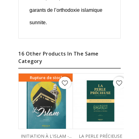
garants de l’orthodoxie islamique
sunnite.
16 Other Products In The Same
Category
Rupture de stock
favorite_border
favorite_border
INITIATION À L'ISLAM -...
LA PERLE PRÉCIEUSE